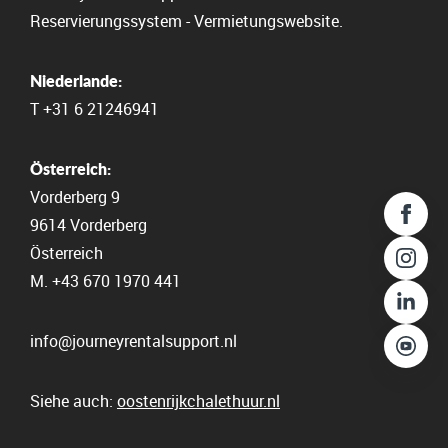
Reservierungssystem
-
Vermietungswebsite.
Rufen Sie uns an
Niederlande:
+43 670 1970 441
T
+31 6 21246941
Eine E-Mail senden
Österreich:
info@journeyrentalsupport.nl
Vorderberg 9
Senden Sie eine Nachricht
9614 Vorderberg
Kontaktformular
Österreich
M.
+43 670 1970 441
info@journeyrentalsupport.nl
Siehe auch:
oostenrijkchalethuur.nl